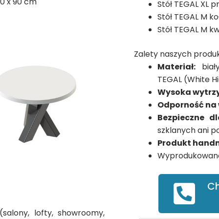
80 x 90 cm
Stół TEGAL XL p
Stół TEGAL M ko
Stół TEGAL M k
Zalety naszych produ
Materiał:
biał
TEGAL (White H
Wysoka wytrz
Odporność na 
Bezpieczne d
szklanych ani 
Produkt han
Wyprodukowane
Ch
salony, lofty, showroomy,