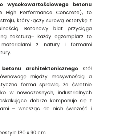
go wysokowartościowego betonu
 High Performance Concrete), to
troju, który łączy surową estetykę z
alnością. Betonowy blat przyciąga
lną teksturą– każdy egzemplarz to
y materiałami z natury i formami
tury.
u
betonu architektonicznego
stół
 równowagę między masywnością a
styczna forma sprawia, że świetnie
ylko w nowoczesnych, industrialnych
zaskakująco dobrze komponuje się z
jami – wnosząc do nich świeżość i
eestyle 180 x 90 cm