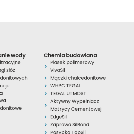
anie wody
Chemia budowlana
iltracyjne
Piasek polimerowy
gi złóż
VivaSil
edonitowych
Mączki chalcedonitowe
ncje
WHPC TEGAL
a
TEGAL UTMOST
ywa
Aktywny Wypełniacz
edonitowe
Matrycy Cementowej
EdgeSil
Zaprawa SilBond
Posypka TopSil