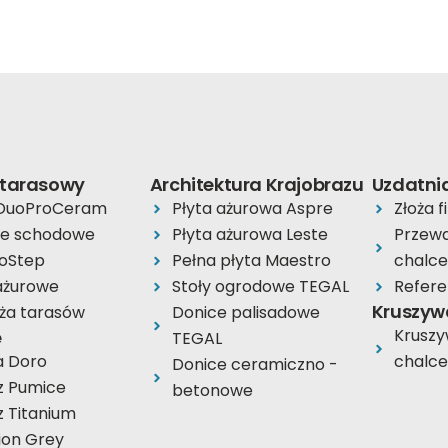
 tarasowy
Architektura Krajobrazu
Uzdatni
 DuoProCeram
Płyta ażurowa Aspre
Złoża f
ie schodowe
Płyta ażurowa Leste
Przewa
oStep
Pełna płyta Maestro
chalc
 ażurowe
Stoły ogrodowe TEGAL
Refere
Kruszyw
ża tarasów
Donice palisadowe
Krusz
e
TEGAL
a Doro
chalc
Donice ceramiczno -
z Pumice
betonowe
z Titanium
ion Grey