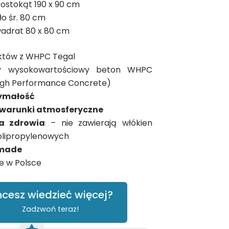
rostokąt 190 x 90 cm
ło śr. 80 cm
wadrat 80 x 80 cm
któw z WHPC Tegal
y wysokowartościowy beton WHPC
igh Performance Concrete)
ymałość
warunki atmosferyczne
la zdrowia
– nie zawierają włókien
polipropylenowych
dmade
 w Polsce
cesz wiedzieć więcej?
Zadzwoń teraz!