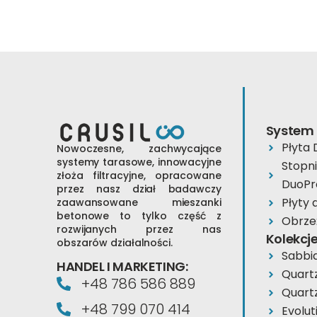
System
Płyta
Nowoczesne, zachwycające
systemy tarasowe, innowacyjne
Stopn
złoża filtracyjne, opracowane
DuoPr
przez nasz dział badawczy
Płyty
zaawansowane mieszanki
betonowe to tylko część z
Obrze
rozwijanych przez nas
Kolekcj
obszarów działalności.
Sabbi
HANDEL I MARKETING:
Quart
+48 786 586 889
Quart
+48 799 070 414
Evolut