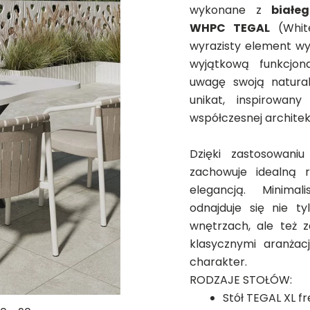
wykonane z
białe
WHPC TEGAL
(White
wyrazisty element wys
wyjątkową funkcjon
uwagę swoją natura
unikat, inspirowan
współczesnej architek
Dzięki zastosowani
zachowuje idealną
elegancją. Minimali
odnajduje się nie t
wnętrzach, ale też 
klasycznymi aranżac
charakter.
RODZAJE STOŁÓW:
Stół TEGAL XL fr