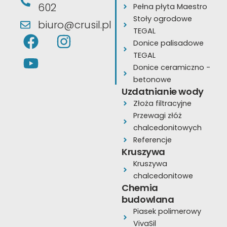
602
Pełna płyta Maestro
Stoły ogrodowe
biuro@crusil.pl
TEGAL
F
Y
I
Donice palisadowe
a
o
n
TEGAL
c
u
s
Donice ceramiczno -
e
t
t
betonowe
Uzdatnianie wody
b
u
a
Złoża filtracyjne
o
b
g
Przewagi złóż
o
e
r
chalcedonitowych
k
a
Referencje
Kruszywa
m
Kruszywa
chalcedonitowe
Chemia
budowlana
Piasek polimerowy
VivaSil