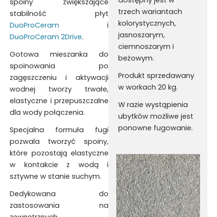
dostępny jest w
spoiny zwiększające
trzech wariantach
stabilność płyt
kolorystycznych,
DuoProCeram
i
jasnoszarym,
DuoProCeram 2Drive
.
ciemnoszarym i
Gotowa mieszanka do
beżowym.
spoinowania po
Produkt sprzedawany
zagęszczeniu i aktywacji
w workach 20 kg.
wodnej tworzy trwałe,
elastyczne i przepuszczalne
W razie wystąpienia
dla wody połączenia.
ubytków możliwe jest
ponowne fugowanie.
Specjalna formuła fugi
pozwala tworzyć spoiny,
które pozostają elastyczne
w kontakcie z wodą i
sztywne w stanie suchym.
Dedykowana do
zastosowania na