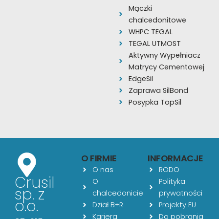
Mączki
chalcedonitowe
WHPC TEGAL
TEGAL UTMOST
Aktywny Wypełniacz
Matrycy Cementowej
EdgeSil
Zaprawa SilBond
Posypka TopSil
O FIRMIE
INFORMACJE
O nas
RODO
Crusil
O
Polityka
sp. z
chalcedonicie
prywatności
o.o.
Dział B+R
Projekty EU
Kariera
Do pobrania