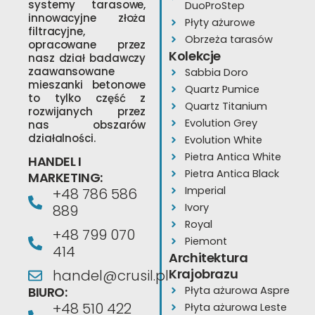
systemy tarasowe,
DuoProStep
innowacyjne złoża
Płyty ażurowe
filtracyjne,
Obrzeża tarasów
opracowane przez
Kolekcje
nasz dział badawczy
zaawansowane
Sabbia Doro
mieszanki betonowe
Quartz Pumice
to tylko część z
Quartz Titanium
rozwijanych przez
Evolution Grey
nas obszarów
działalności.
Evolution White
Pietra Antica White
HANDEL I
Pietra Antica Black
MARKETING:
Imperial
+48 786 586
Ivory
889
Royal
+48 799 070
Piemont
414
Architektura
Krajobrazu
handel@crusil.pl
BIURO:
Płyta ażurowa Aspre
+48 510 422
Płyta ażurowa Leste