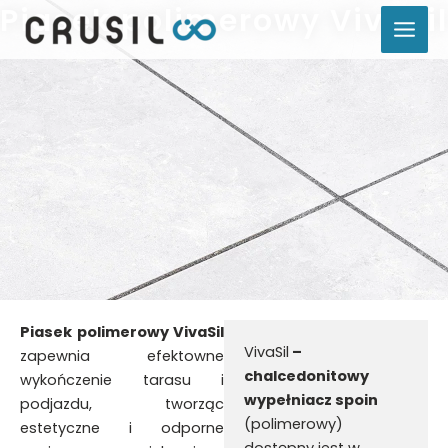
Piasek polimerowy VivaSil
Przejdź
do
treści
Piasek polimerowy VivaSil
VivaSil
–
zapewnia efektowne
chalcedonitowy
wykończenie tarasu i
wypełniacz spoin
podjazdu, tworząc
(polimerowy)
estetyczne i odporne