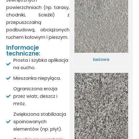
zewnętrznych
powierzchniach (np. tarasy,
chodniki, ścieżki) z
przepuszczalną
podbudową, obciążonych
ruchem kołowym i pieszym.
Informacje
techniczne:
beżowa
Prosta i szybka aplikacja
na sucho.
Mieszanka niepyląca.
Ograniczona erozja
przez wiatr, deszcz i
mróz.
Zwiększona stabilizacja
spoinowanych
elementów (np. płyt).