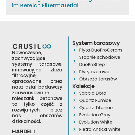
im Bereich Filtermaterial.
System tarasowy
Płyta DuoProCeram
Nowoczesne,
Stopnie schodowe
zachwycające
systemy tarasowe,
DuoProStep
innowacyjne złoża
Płyty ażurowe
filtracyjne,
Obrzeża tarasów
opracowane przez
Kolekcje
nasz dział badawczy
zaawansowane
Sabbia Doro
mieszanki betonowe
Quartz Pumice
to tylko część z
Quartz Titanium
rozwijanych przez
Evolution Grey
nas obszarów
działalności.
Evolution White
Pietra Antica White
HANDEL I