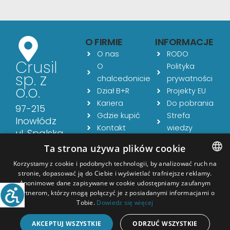
O FIRMIE
INFORMACJE
O nas
RODO
Crusil
O
Polityka
sp. z
chalcedonicie
prywatności
o.o.
Dział B+R
Projekty EU
Kariera
Do pobrania
97-215
Gdzie kupić
Strefa
Inowłódz
Kontakt
wiedzy
ul. Spalska
Aktualności
54
Ta strona używa plików cookie
Korzystamy z cookie i podobnych technologii, by analizować ruch na
NIP:
stronie, dopasować ją do Ciebie i wyświetlać trafniejsze reklamy.
POLISH
7732476088
Anonimowe dane zapisywane w cookie udostępniamy zaufanym
partnerom, którzy mogą połączyć je z posiadanymi informacjami o
ENGLISH
Tobie.
Dowiedz się więcej
GERMAN
AKCEPTUJ WSZYSTKIE
ODRZUĆ WSZYSTKIE
Copyright © 2026
CRUSIL
| Realizacja: