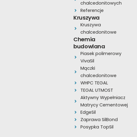
o
e
r
chalcedonitowych
k
a
Referencje
Kruszywa
m
Kruszywa
chalcedonitowe
Chemia
budowlana
Piasek polimerowy
VivaSil
Mączki
chalcedonitowe
WHPC TEGAL
TEGAL UTMOST
Aktywny Wypełniacz
Matrycy Cementowej
EdgeSil
Zaprawa SilBond
Posypka TopSil