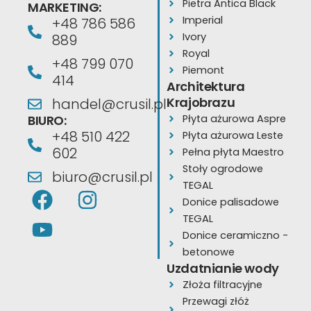
Pietra Antica Black
MARKETING:
Imperial
+48 786 586
Ivory
889
Royal
+48 799 070
Piemont
414
Architektura
Krajobrazu
handel@crusil.pl
BIURO:
Płyta ażurowa Aspre
+48 510 422
Płyta ażurowa Leste
602
Pełna płyta Maestro
Stoły ogrodowe
biuro@crusil.pl
TEGAL
F
Y
I
Donice palisadowe
a
o
n
TEGAL
c
u
s
Donice ceramiczno -
e
t
t
betonowe
Uzdatnianie wody
b
u
a
Złoża filtracyjne
o
b
g
Przewagi złóż