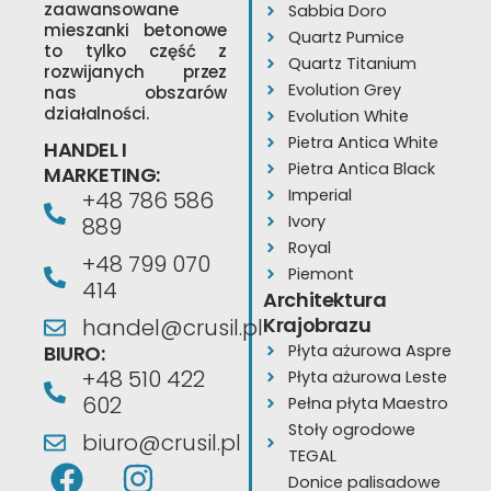
zaawansowane
Sabbia Doro
mieszanki betonowe
Quartz Pumice
to tylko część z
Quartz Titanium
rozwijanych przez
Evolution Grey
nas obszarów
działalności.
Evolution White
Pietra Antica White
HANDEL I
Pietra Antica Black
MARKETING:
Imperial
+48 786 586
Ivory
889
Royal
+48 799 070
Piemont
414
Architektura
Krajobrazu
handel@crusil.pl
BIURO:
Płyta ażurowa Aspre
+48 510 422
Płyta ażurowa Leste
602
Pełna płyta Maestro
Stoły ogrodowe
biuro@crusil.pl
TEGAL
F
Y
I
Donice palisadowe