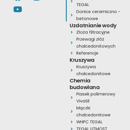
a
o
n
TEGAL
c
u
s
Donice ceramiczno -
e
t
t
betonowe
Uzdatnianie wody
b
u
a
Złoża filtracyjne
o
b
g
Przewagi złóż
o
e
r
chalcedonitowych
k
a
Referencje
Kruszywa
m
Kruszywa
chalcedonitowe
Chemia
budowlana
Piasek polimerowy
VivaSil
Mączki
chalcedonitowe
WHPC TEGAL
TEGAL UTMOST