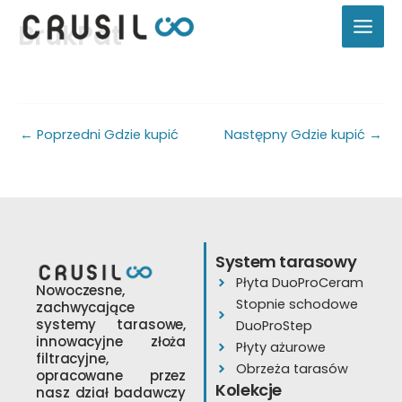
Przejdź
BrukPat
do
treści
←
Poprzedni Gdzie kupić
Następny Gdzie kupić
→
System tarasowy
Płyta DuoProCeram
Nowoczesne,
Stopnie schodowe
zachwycające
systemy tarasowe,
DuoProStep
innowacyjne złoża
Płyty ażurowe
filtracyjne,
Obrzeża tarasów
opracowane przez
Kolekcje
nasz dział badawczy