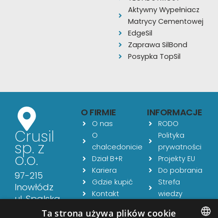
Aktywny Wypełniacz
Matrycy Cementowej
EdgeSil
Zaprawa SilBond
Posypka TopSil
O FIRMIE
INFORMACJE
O nas
RODO
Crusil
O
Polityka
sp. z
chalcedonicie
prywatności
o.o.
Dział B+R
Projekty EU
Kariera
Do pobrania
97-215
Gdzie kupić
Strefa
Inowłódz
Kontakt
wiedzy
ul. Spalska
Aktualności
54
Ta strona używa plików cookie