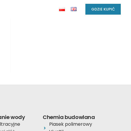
GDZIE KUPIĆ
anie wody
Chemia budowlana
iltracyjne
Piasek polimerowy