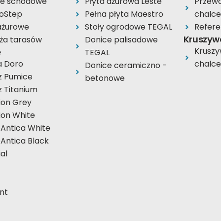
ie schodowe
Płyta ażurowa Leste
Przewa
oStep
Pełna płyta Maestro
chalc
 ażurowe
Stoły ogrodowe TEGAL
Refere
Kruszyw
ża tarasów
Donice palisadowe
Krusz
e
TEGAL
a Doro
chalc
Donice ceramiczno -
z Pumice
betonowe
z Titanium
ion Grey
ion White
 Antica White
 Antica Black
al
nt