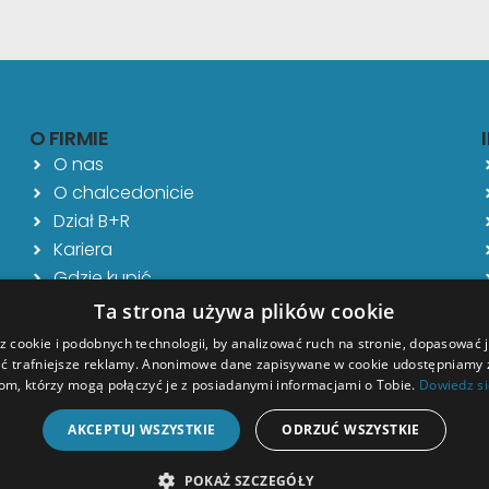
O FIRMIE
O nas
O chalcedonicie
Dział B+R
Kariera
Gdzie kupić
Kontakt
Ta strona używa plików cookie
Aktualności
 cookie i podobnych technologii, by analizować ruch na stronie, dopasować j
ać trafniejsze reklamy. Anonimowe dane zapisywane w cookie udostępniamy
om, którzy mogą połączyć je z posiadanymi informacjami o Tobie.
Dowiedz si
AKCEPTUJ WSZYSTKIE
ODRZUĆ WSZYSTKIE
Copyright © 2026
CRUSIL
| Realizacja:
thePromotion.pl
POKAŻ SZCZEGÓŁY