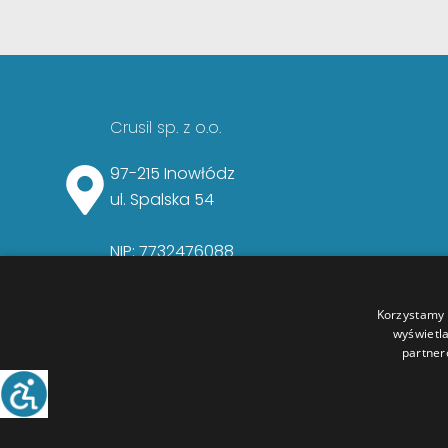
b
a
u
o
g
b
o
r
e
k
a
Crusil sp. z o.o.
m
97-215 Inowłódz
ul. Spalska 54
NIP: 7732476088
Korzystamy z
wyświetl
partner