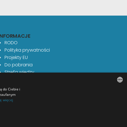
INFORMACJE
RODO
Polityka prywatności
Projekty EU
Do pobrania
Strefa wiedzy
ą do Ciebie i
 zaufanym
POLISH
ę więcej
ENGLISH
GERMAN