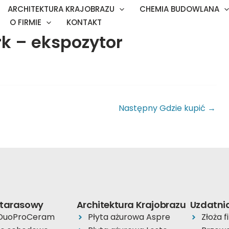
ARCHITEKTURA KRAJOBRAZU
CHEMIA BUDOWLANA
O FIRMIE
KONTAKT
k – ekspozytor
Następny Gdzie kupić
→
 tarasowy
Architektura Krajobrazu
Uzdatni
 DuoProCeram
Płyta ażurowa Aspre
Złoża f