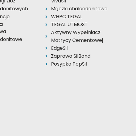
gi złóż
VivaSil
edonitowych
Mączki chalcedonitowe
ncje
WHPC TEGAL
a
TEGAL UTMOST
ywa
Aktywny Wypełniacz
edonitowe
Matrycy Cementowej
EdgeSil
Zaprawa SilBond
Posypka TopSil