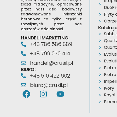
Stopn
złoża filtracyjne, opracowane
DuoPr
przez nasz dział badawczy
Płyty
zaawansowane mieszanki
betonowe to tylko część z
Obrze
rozwijanych przez nas
Kolekcj
obszarów działalności.
Sabbi
HANDEL I MARKETING:
Quart
+48 786 586 889
Quart
+48 799 070 414
Evolut
Evolut
handel@crusil.pl
Pietra
BIURO:
Pietra
+48 510 422 602
Imperi
biuro@crusil.pl
Ivory
F
I
Y
Royal
a
n
o
Piemo
c
s
u
e
t
t