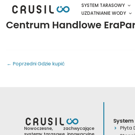
Przejdź
SYSTEM TARASOWY
do
UZDATNIANIE WODY
treści
Centrum Handlowe EraPar
←
Poprzedni Gdzie kupić
System
Płyta
Nowoczesne, zachwycające
systemy tarasowe, innowacyjne