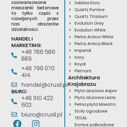
zaawansowane
Sabbia Doro
mieszanki betonowe
Quartz Pumice
to tylko część z
Quartz Titanium
rozwijanych przez
Evolution Grey
nas obszarów
działalności.
Evolution White
Pietra Antica White
HANDEL I
Pietra Antica Black
MARKETING:
Imperial
+48 786 586
Ivory
889
Royal
+48 799 070
Piemont
414
Architektura
Krajobrazu
handel@crusil.pl
BIURO:
Płyta ażurowa Aspre
+48 510 422
Płyta ażurowa Leste
602
Pełna płyta Maestro
Stoły ogrodowe
biuro@crusil.pl
TEGAL
F
Y
I
Donice palisadowe