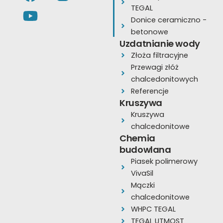
a
o
n
TEGAL
c
u
s
Donice ceramiczno -
e
t
t
betonowe
Uzdatnianie wody
b
u
a
Złoża filtracyjne
o
b
g
Przewagi złóż
o
e
r
chalcedonitowych
k
a
Referencje
Kruszywa
m
Kruszywa
chalcedonitowe
Chemia
budowlana
Piasek polimerowy
VivaSil
Mączki
chalcedonitowe
WHPC TEGAL
TEGAL UTMOST