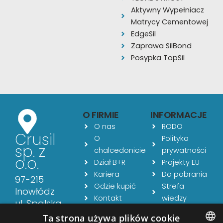
Aktywny Wypełniacz
Matrycy Cementowej
EdgeSil
Zaprawa SilBond
Posypka TopSil
O FIRMIE
INFORMACJE
O nas
RODO
Crusil
O
Polityka
sp. z
chalcedonicie
prywatności
o.o.
Dział B+R
Projekty EU
Kariera
Do pobrania
97-215
Gdzie kupić
Strefa
Inowłódz
Kontakt
wiedzy
ul. Spalska
Aktualności
54
Ta strona używa plików cookie