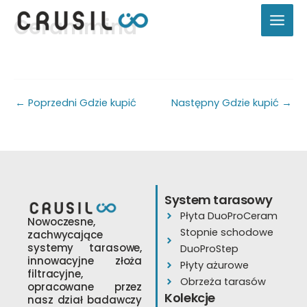
Przejdź
Cerammind
do
treści
←
Poprzedni Gdzie kupić
Następny Gdzie kupić
→
System tarasowy
Płyta DuoProCeram
Nowoczesne,
Stopnie schodowe
zachwycające
systemy tarasowe,
DuoProStep
innowacyjne złoża
Płyty ażurowe
filtracyjne,
Obrzeża tarasów
opracowane przez
Kolekcje
nasz dział badawczy