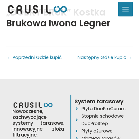
Przejdź
„DOBRY BRUK” Kostka
do
treści
Brukowa Iwona Legner
←
Poprzedni Gdzie kupić
Następny Gdzie kupić
→
System tarasowy
Płyta DuoProCeram
Nowoczesne,
Stopnie schodowe
zachwycające
systemy tarasowe,
DuoProStep
innowacyjne złoża
Płyty ażurowe
filtracyjne,
Obrzeża tarasów