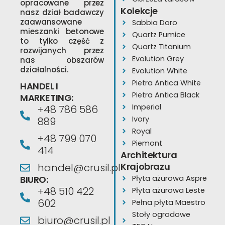
opracowane przez
Kolekcje
nasz dział badawczy
zaawansowane
Sabbia Doro
mieszanki betonowe
Quartz Pumice
to tylko część z
Quartz Titanium
rozwijanych przez
Evolution Grey
nas obszarów
działalności.
Evolution White
Pietra Antica White
HANDEL I
Pietra Antica Black
MARKETING:
Imperial
+48 786 586
Ivory
889
Royal
+48 799 070
Piemont
414
Architektura
Krajobrazu
handel@crusil.pl
BIURO:
Płyta ażurowa Aspre
+48 510 422
Płyta ażurowa Leste
602
Pełna płyta Maestro
Stoły ogrodowe
biuro@crusil.pl