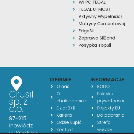
WHPC TEGAL
TEGAL UTMOST
Aktywny Wypełniacz
Matrycy Cementowej
EdgeSil
Zaprawa SilBond
Posypka TopSil
O FIRMIE
INFORMACJE
O nas
RODO
Crusil
O
Polityka
sp. z
chalcedonicie
prywatności
o.o.
Dział B+R
Projekty EU
Kariera
Do pobrania
97-215
Gdzie kupić
Strefa
Inowłódz
Kontakt
wiedzy
ul. Spalska