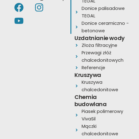
TEGAL
F
Y
I
Donice palisadowe
a
o
n
TEGAL
c
u
s
Donice ceramiczno -
e
t
t
betonowe
Uzdatnianie wody
b
u
a
Złoża filtracyjne
o
b
g
Przewagi złóż
o
e
r
chalcedonitowych
k
a
Referencje
Kruszywa
m
Kruszywa
chalcedonitowe
Chemia
budowlana
Piasek polimerowy
VivaSil
Mączki
chalcedonitowe