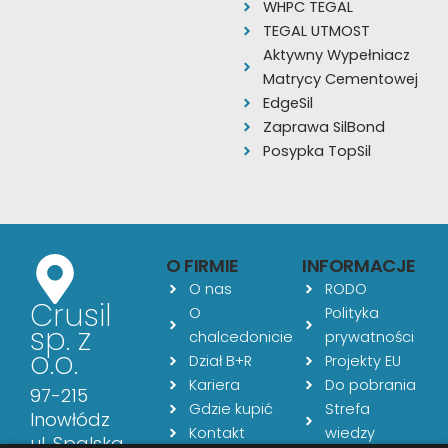
WHPC TEGAL
TEGAL UTMOST
Aktywny Wypełniacz
Matrycy Cementowej
EdgeSil
Zaprawa SilBond
Posypka TopSil
O FIRMIE
INFORMACJE
O nas
RODO
Crusil
O
Polityka
sp. z
chalcedonicie
prywatności
o.o.
Dział B+R
Projekty EU
Kariera
Do pobrania
97-215
Gdzie kupić
Strefa
Inowłódz
Kontakt
wiedzy
ul. Spalska