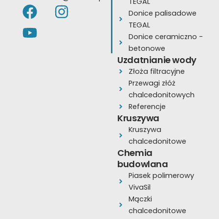
TEGAL
F
Y
I
Donice palisadowe
a
o
n
TEGAL
c
u
s
Donice ceramiczno -
e
t
t
betonowe
Uzdatnianie wody
b
u
a
Złoża filtracyjne
o
b
g
Przewagi złóż
o
e
r
chalcedonitowych
k
a
Referencje
Kruszywa
m
Kruszywa
chalcedonitowe
Chemia
budowlana
Piasek polimerowy
VivaSil
Mączki
chalcedonitowe