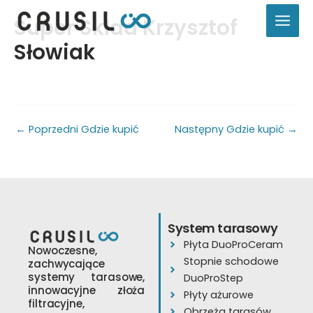
Przejdź
Super Skład Krzysztof
do
treści
Słowiak
←
Poprzedni Gdzie kupić
Następny Gdzie kupić
→
System tarasowy
Płyta DuoProCeram
Nowoczesne,
Stopnie schodowe
zachwycające
systemy tarasowe,
DuoProStep
innowacyjne złoża
Płyty ażurowe
filtracyjne,
Obrzeża tarasów