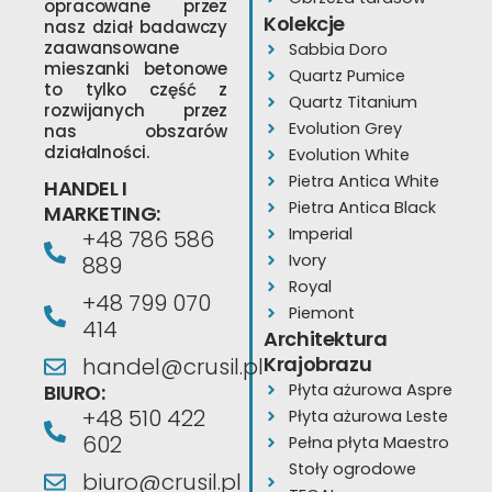
opracowane przez
Kolekcje
nasz dział badawczy
zaawansowane
Sabbia Doro
mieszanki betonowe
Quartz Pumice
to tylko część z
Quartz Titanium
rozwijanych przez
Evolution Grey
nas obszarów
działalności.
Evolution White
Pietra Antica White
HANDEL I
Pietra Antica Black
MARKETING:
Imperial
+48 786 586
Ivory
889
Royal
+48 799 070
Piemont
414
Architektura
Krajobrazu
handel@crusil.pl
BIURO:
Płyta ażurowa Aspre
+48 510 422
Płyta ażurowa Leste
602
Pełna płyta Maestro
Stoły ogrodowe
biuro@crusil.pl