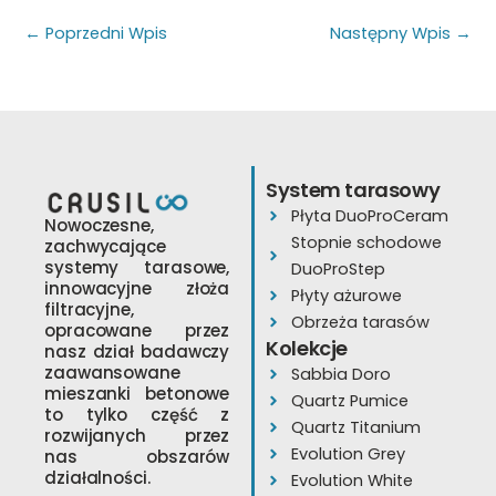
←
Poprzedni Wpis
Następny Wpis
→
System tarasowy
Płyta DuoProCeram
Nowoczesne,
Stopnie schodowe
zachwycające
systemy tarasowe,
DuoProStep
innowacyjne złoża
Płyty ażurowe
filtracyjne,
Obrzeża tarasów
opracowane przez
Kolekcje
nasz dział badawczy
zaawansowane
Sabbia Doro
mieszanki betonowe
Quartz Pumice
to tylko część z
Quartz Titanium
rozwijanych przez
Evolution Grey
nas obszarów
działalności.
Evolution White