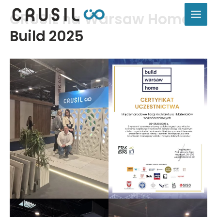
Przejdź
CRUSIL na Warsaw Home
do
treści
Build 2025