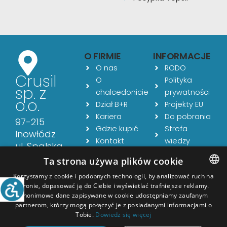
O FIRMIE
INFORMACJE
O nas
RODO
Crusil
O
Polityka
sp. z
chalcedonicie
prywatności
o.o.
Dział B+R
Projekty EU
Kariera
Do pobrania
97-215
Gdzie kupić
Strefa
Inowłódz
Kontakt
wiedzy
ul. Spalska
Aktualności
54
Ta strona używa plików cookie
Korzystamy z cookie i podobnych technologii, by analizować ruch na
NIP:
stronie, dopasować ją do Ciebie i wyświetlać trafniejsze reklamy.
POLISH
7732476088
Anonimowe dane zapisywane w cookie udostępniamy zaufanym
partnerom, którzy mogą połączyć je z posiadanymi informacjami o
ENGLISH
Tobie.
Dowiedz się więcej
GERMAN