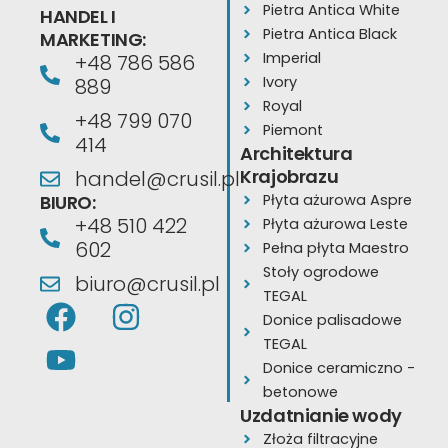
Pietra Antica White
HANDEL I
Pietra Antica Black
MARKETING:
Imperial
+48 786 586
Ivory
889
Royal
+48 799 070
Piemont
414
Architektura
Krajobrazu
handel@crusil.pl
BIURO:
Płyta ażurowa Aspre
+48 510 422
Płyta ażurowa Leste
602
Pełna płyta Maestro
Stoły ogrodowe
biuro@crusil.pl
TEGAL
F
Y
I
Donice palisadowe
a
o
n
TEGAL
c
u
s
Donice ceramiczno -
e
t
t
betonowe
Uzdatnianie wody
b
u
a
Złoża filtracyjne