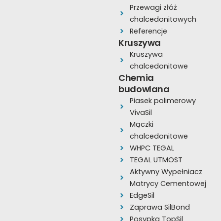
o
b
g
Przewagi złóż
o
e
r
chalcedonitowych
k
a
Referencje
Kruszywa
m
Kruszywa
chalcedonitowe
Chemia
budowlana
Piasek polimerowy
VivaSil
Mączki
chalcedonitowe
WHPC TEGAL
TEGAL UTMOST
Aktywny Wypełniacz
Matrycy Cementowej
EdgeSil
Zaprawa SilBond
Posypka TopSil