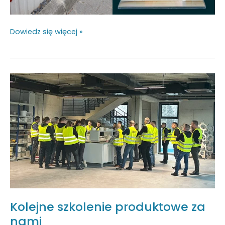
Dowiedz się więcej »
Kolejne
szkolenie
produktowe
za
nami
Kolejne szkolenie produktowe za
nami