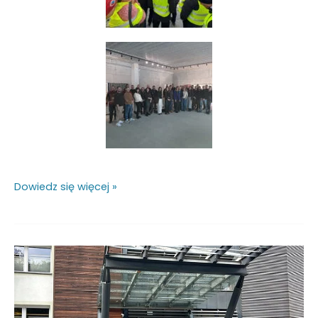
Dowiedz się więcej »
CRUSIL
na
seminarium
branży