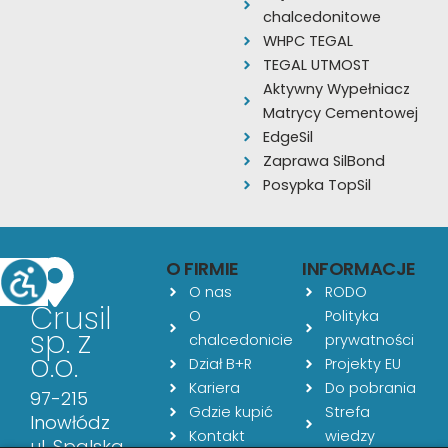
chalcedonitowe
WHPC TEGAL
TEGAL UTMOST
Aktywny Wypełniacz
Matrycy Cementowej
EdgeSil
Zaprawa SilBond
Posypka TopSil
O FIRMIE
INFORMACJE
O nas
RODO
Crusil
O
Polityka
sp. z
chalcedonicie
prywatności
o.o.
Dział B+R
Projekty EU
Kariera
Do pobrania
97-215
Gdzie kupić
Strefa
Inowłódz
Kontakt
wiedzy
ul. Spalska