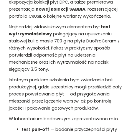
ekspozycja kolekcji płyt DPC, a także premierowa
prezentacja
nowej kolekcji SABBIA
, rozszerzającej
portfolio CRUSIL o kolejne warianty wykończenia.
Najbardziej widowiskowym elementem był
test
wytrzymałościowy
polegający na upuszczaniu
stalowej kuli o masie 700 g na płytę DuoProCeram z
różnych wysokości. Pokaz w praktyczny sposób
potwierdził odporność płyt na uderzenia
mechaniczne oraz ich wytrzymałość na nacisk
sięgający 3,5 tony.
Istotnym punktem szkolenia było zwiedzanie hali
produkcyjnej, gdzie uczestnicy mogli prześledzić cały
proces powstawania płyt — od przygotowania
mieszanki, przez łączenie warstw, aż po kontrolę
jakości i pakowanie gotowych produktów.
W laboratorium badawczym zaprezentowano m.in.:
test
pull-off
— badanie przyczepności płyty