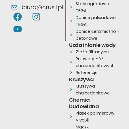
Stoły ogrodowe
biuro@crusil.pl
TEGAL
F
Y
I
Donice palisadowe
a
o
n
TEGAL
c
u
s
Donice ceramiczno -
e
t
t
betonowe
Uzdatnianie wody
b
u
a
Złoża filtracyjne
o
b
g
Przewagi złóż
o
e
r
chalcedonitowych
k
a
Referencje
Kruszywa
m
Kruszywa
chalcedonitowe
Chemia
budowlana
Piasek polimerowy
VivaSil
Mączki