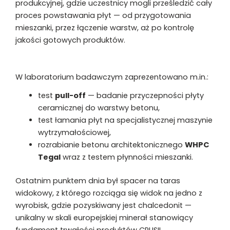
produkcyjnej, gdzie uczestnicy mogli prześledzić cały
proces powstawania płyt — od przygotowania
mieszanki, przez łączenie warstw, aż po kontrolę
jakości gotowych produktów.
W laboratorium badawczym zaprezentowano m.in.:
test
pull-off
— badanie przyczepności płyty
ceramicznej do warstwy betonu,
test łamania płyt na specjalistycznej maszynie
wytrzymałościowej,
rozrabianie betonu architektonicznego
WHPC
Tegal
wraz z testem płynności mieszanki.
Ostatnim punktem dnia był spacer na taras
widokowy, z którego rozciąga się widok na jedno z
wyrobisk, gdzie pozyskiwany jest chalcedonit —
unikalny w skali europejskiej minerał stanowiący
fundament trwałości produktów CRUSIL.