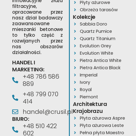
innowacyjne złoża
Płyty ażurowe
filtracyjne,
Obrzeża tarasów
opracowane przez
Kolekcje
nasz dział badawczy
zaawansowane
Sabbia Doro
mieszanki betonowe
Quartz Pumice
to tylko część z
Quartz Titanium
rozwijanych przez
Evolution Grey
nas obszarów
działalności.
Evolution White
Pietra Antica White
HANDEL I
Pietra Antica Black
MARKETING:
Imperial
+48 786 586
Ivory
889
Royal
+48 799 070
Piemont
414
Architektura
Krajobrazu
handel@crusil.pl
BIURO:
Płyta ażurowa Aspre
+48 510 422
Płyta ażurowa Leste
602
Pełna płyta Maestro