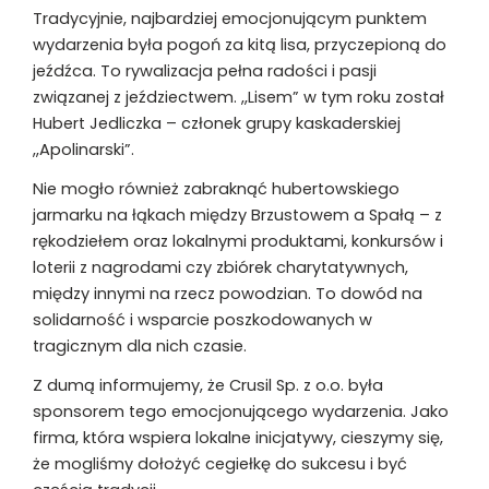
Tradycyjnie, najbardziej emocjonującym punktem
wydarzenia była pogoń za kitą lisa, przyczepioną do
jeźdźca. To rywalizacja pełna radości i pasji
związanej z jeździectwem. ,,Lisem” w tym roku został
Hubert Jedliczka – członek grupy kaskaderskiej
,,Apolinarski”.
Nie mogło również zabraknąć hubertowskiego
jarmarku na łąkach między Brzustowem a Spałą – z
rękodziełem oraz lokalnymi produktami, konkursów i
loterii z nagrodami czy zbiórek charytatywnych,
między innymi na rzecz powodzian. To dowód na
solidarność i wsparcie poszkodowanych w
tragicznym dla nich czasie.
Z dumą informujemy, że Crusil Sp. z o.o. była
sponsorem tego emocjonującego wydarzenia. Jako
firma, która wspiera lokalne inicjatywy, cieszymy się,
że mogliśmy dołożyć cegiełkę do sukcesu i być