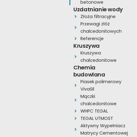
e
t
t
betonowe
Uzdatnianie wody
b
u
a
Złoża filtracyjne
o
b
g
Przewagi złóż
o
e
r
chalcedonitowych
k
a
Referencje
Kruszywa
m
Kruszywa
chalcedonitowe
Chemia
budowlana
Piasek polimerowy
VivaSil
Mączki
chalcedonitowe
WHPC TEGAL
TEGAL UTMOST
Aktywny Wypełniacz
Matrycy Cementowej