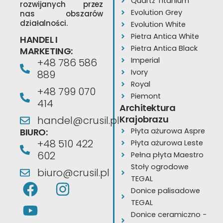
Quartz Titanium
rozwijanych przez
Evolution Grey
nas obszarów
działalności.
Evolution White
Pietra Antica White
HANDEL I
Pietra Antica Black
MARKETING:
Imperial
+48 786 586
Ivory
889
Royal
+48 799 070
Piemont
414
Architektura
Krajobrazu
handel@crusil.pl
BIURO:
Płyta ażurowa Aspre
+48 510 422
Płyta ażurowa Leste
602
Pełna płyta Maestro
Stoły ogrodowe
biuro@crusil.pl
TEGAL
F
Y
I
Donice palisadowe
a
o
n
TEGAL
c
u
s
Donice ceramiczno -