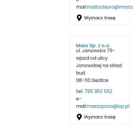
mail:
mailto:biuro@mrsto
Wyznacz trasę
Maxx Sp. z o.o.
ul. Janowska 75-
wjazd od ulicy
Janowskiej na skład
bud.
08-110 Siedlce
tel.
795 383 552
e-
mail:
maxxspzoo@op.pl
Wyznacz trasę