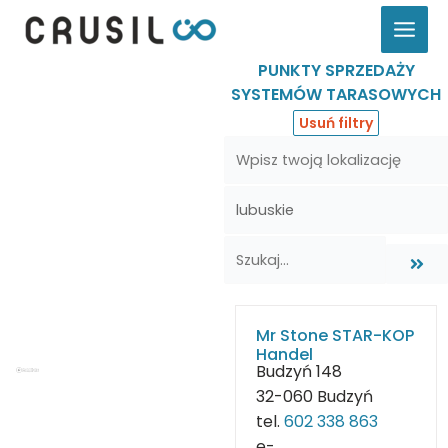
Przejdź
do
treści
PUNKTY SPRZEDAŻY
SYSTEMÓW TARASOWYCH
Usuń filtry
Mr Stone STAR-KOP
Handel
Budzyń 148
32-060 Budzyń
tel.
602 338 863
e-