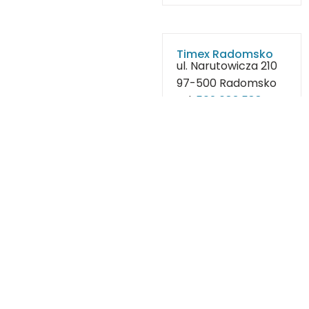
Timex Radomsko
ul. Narutowicza 210
97-500 Radomsko
tel.
502 683 588
tel.
601 722 930
e-
mail:
timex22@interia.pl
Wyznacz trasę
TIMEX Konradów
Konradów 8
97-512 Kodrąb
tel.
501 505 281
tel.
502 683 588