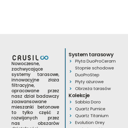
Przemysłowa 14
35-105 Rzeszów
tel.
533 818 718
e-
mail:
jacek@cerammind
www.cerammind.com
Wyznacz trasę
System tarasowy
Płyta DuoProCeram
Nowoczesne,
Stopnie schodowe
zachwycające
systemy tarasowe,
DuoProStep
ORION Krzysztof
innowacyjne złoża
Płyty ażurowe
Stawski
filtracyjne,
Natalia Pietak ,
Obrzeża tarasów
opracowane przez
Marcin Garbara
Kolekcje
nasz dział badawczy
Kościelna 63A
zaawansowane
Sabbia Doro
mieszanki betonowe
27-200
Quartz Pumice
to tylko część z
Starachowice
Quartz Titanium
rozwijanych przez
Evolution Grey
tel.
602224347
nas obszarów