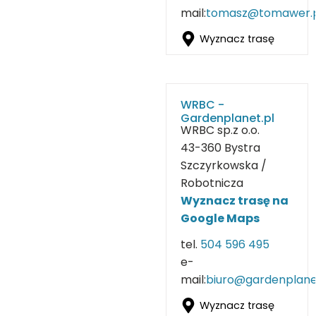
mail:
tomasz@tomawer.
Wyznacz trasę
WRBC -
Gardenplanet.pl
WRBC sp.z o.o.
43-360 Bystra
Szczyrkowska /
Robotnicza
Wyznacz tras
ę
na
Google Maps
tel.
504 596 495
e-
mail:
biuro@gardenplane
Wyznacz trasę