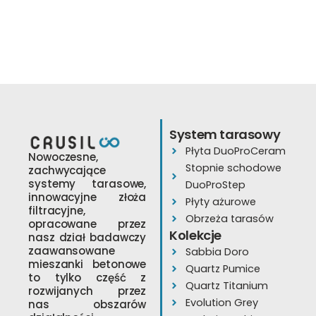
Przemysłowa 14
35-105 Rzeszów
tel.
533 818 718
e-
mail:
jacek@cerammind
www.cerammind.com
Wyznacz trasę
System tarasowy
Płyta DuoProCeram
Nowoczesne,
Stopnie schodowe
zachwycające
systemy tarasowe,
DuoProStep
ORION Krzysztof
innowacyjne złoża
Płyty ażurowe
Stawski
filtracyjne,
Natalia Pietak ,
Obrzeża tarasów
opracowane przez
Marcin Garbara
Kolekcje
nasz dział badawczy
Kościelna 63A
zaawansowane
Sabbia Doro
mieszanki betonowe
27-200
Quartz Pumice
to tylko część z
Starachowice
Quartz Titanium
rozwijanych przez
Evolution Grey
tel.
602224347
nas obszarów