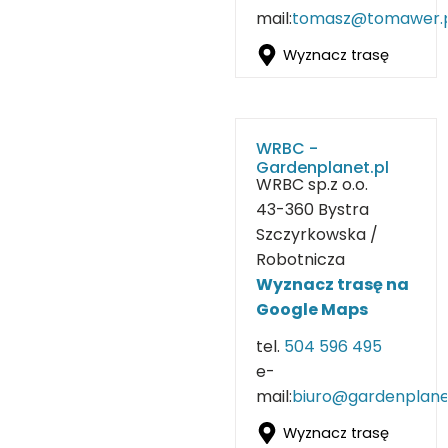
mail:
tomasz@tomawer.
Wyznacz trasę
WRBC -
Gardenplanet.pl
WRBC sp.z o.o.
43-360 Bystra
Szczyrkowska /
Robotnicza
Wyznacz tras
ę
na
Google Maps
tel.
504 596 495
e-
mail:
biuro@gardenplane
Wyznacz trasę