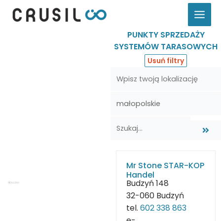
Przejdź
do
treści
PUNKTY SPRZEDAŻY
SYSTEMÓW TARASOWYCH
Usuń filtry
Mr Stone STAR-KOP
Handel
Budzyń 148
32-060 Budzyń
tel.
602 338 863
e-