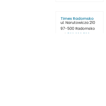
Timex Radomsko
ul. Narutowicza 210
97-500 Radomsko
tel.
502 683 588
tel.
601 722 930
e-
mail:
timex22@interia.pl
Wyznacz trasę
TIMEX Konradów
Konradów 8
97-512 Kodrąb
tel.
501 505 281
tel.
502 683 588