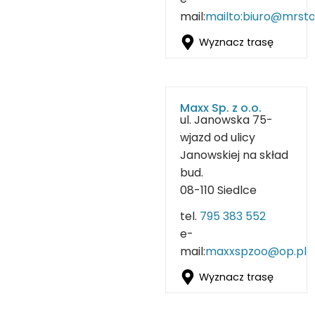
mail:
mailto:biuro@mrsto
Wyznacz trasę
Maxx Sp. z o.o.
ul. Janowska 75-
wjazd od ulicy
Janowskiej na skład
bud.
08-110 Siedlce
tel.
795 383 552
e-
mail:
maxxspzoo@op.pl
Wyznacz trasę