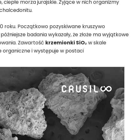
, ciepłe morza jurajskie. Żyjące w nich organizmy
chalcedonitu.
70 roku. Początkowo pozyskiwane kruszywo
późniejsze badania wykazały, że złoże ma wyjątkowe
owania. Zawartość
krzemionki SiO₂
w skale
organiczne i występuje w postaci