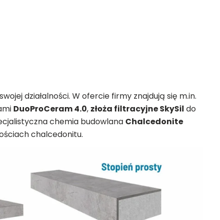
ojej działalności. W ofercie firmy znajdują się m.in.
tami
DuoProCeram 4.0
,
złoża filtracyjne SkySil
do
pecjalistyczna chemia budowlana
Chalcedonite
ościach chalcedonitu.