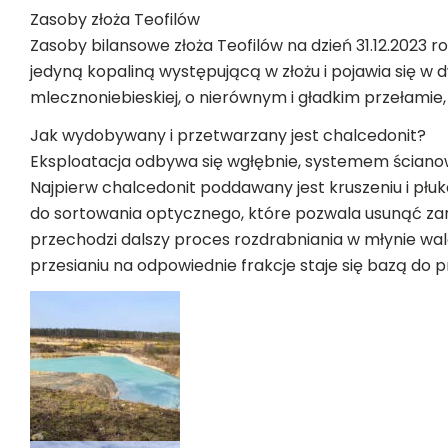
Zasoby złoża Teofilów
Zasoby bilansowe złoża Teofilów na dzień 31.12.2023 r
jedyną kopaliną występującą w złożu i pojawia się 
mlecznoniebieskiej, o nierównym i gładkim przełamie, 
Jak wydobywany i przetwarzany jest chalcedonit?
Eksploatacja odbywa się wgłębnie, systemem ścianow
Najpierw chalcedonit poddawany jest kruszeniu i płuk
do sortowania optycznego, które pozwala usunąć za
przechodzi dalszy proces rozdrabniania w młynie wa
przesianiu na odpowiednie frakcje staje się bazą do 