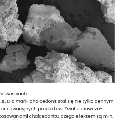
aściwościach
.o.
Dla marki chalcedonit stał się nie tylko cennym
nia innowacyjnych produktów. Dział badawczo-
tosowaniami chalcedonitu, czego efektem są m.in.