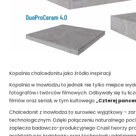
Kopalnia chalcedonitu jako źródło inspiracji
Kopalnia w Inowłodzu to jednak nie tylko miejsce wyd
fotografów i twórców filmowych. Odbywały się tu licz
filmów oraz seriali, w tym kultowego
„Czterej pancern
Chalcedonit z Inowłodza to surowiec wyjątkowy – za
technologicznym. Dzięki połączeniu naturalnego poc
zaplecza badawczo-produkcyjnego Crusil tworzy prod
architekturze krajobrazu oraz technologii uzdatniani